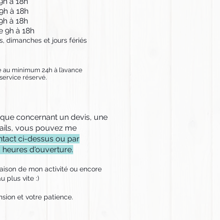
9h à 18h
9h à 18h
9h à 18h
e 9h à 18h
, dimanches et jours fériés
é au minimum 24h à l’avance
service réservé.
ique concernant un devis, une
ails, vous pouvez me
ontact ci-dessus ou par
s heures d'ouverture.
aison de mon activité ou encore
u plus vite :)
ion et votre patience.