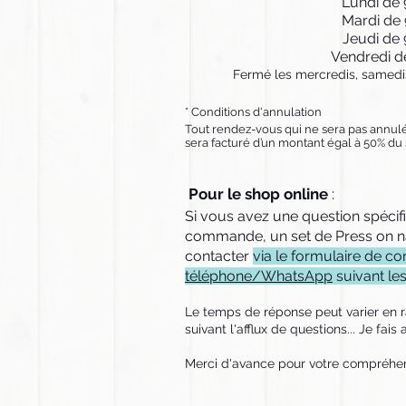
Lundi de 
Mardi de 
Jeudi de 
Vendredi d
Fermé les mercredis, samedis
* Conditions d'annulation
Tout rendez-vous qui ne sera pas annul
sera facturé d’un montant égal à 50% du 
Pour le shop online
:
Si vous avez une question spécif
commande, un set de Press on n
contacter
via le formulaire de c
téléphone/WhatsApp
suivant le
Le temps de réponse peut varier en r
suivant l'afflux de questions... Je fais a
Merci d'avance pour votre compréhens